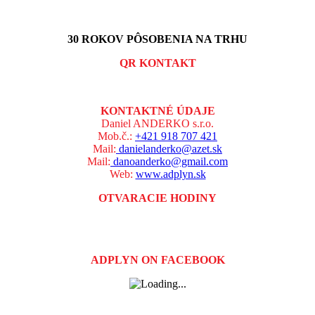
30 ROKOV PÔSOBENIA NA TRHU
QR KONTAKT
KONTAKTNÉ ÚDAJE
Daniel ANDERKO s.r.o.
Mob.č.:
+421 918 707 421
Mail:
danielanderko@azet.sk
Mail:
danoanderko@gmail.com
Web:
www.adplyn.sk
OTVARACIE HODINY
PO - PIA: 07:30 - 17:00 hod.
SO: 08:00 - 12:00 hod.
NE: ZATVORENÉ
ADPLYN ON FACEBOOK