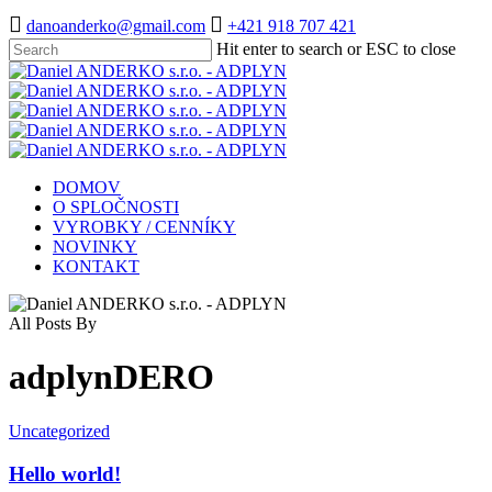
Skip


danoanderko@gmail.com
+421 918 707 421
to
Hit enter to search or ESC to close
main
Close
content
Search
Menu
DOMOV
O SPLOČNOSTI
VYROBKY / CENNÍKY
NOVINKY
KONTAKT
All Posts By
adplynDERO
Hello
Uncategorized
world!
Hello world!